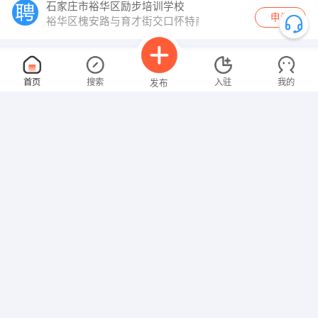
石家庄市裕华区励步培训学校
申请
裕华区槐安路与育才街交口怀特商业广场2楼
前台导医
面议
首页
搜索
入驻
我的
发布
02-12
性别不限
经验不限
邢台市桥西区美雅奇口腔门诊部
申请
邢台市桥西区新八一大街32号
出纳
面议
招聘信息
求职简历
02-11
性别不限
经验不限
维泽
申请
西平街
会计
面议
02-10
性别不限
经验不限