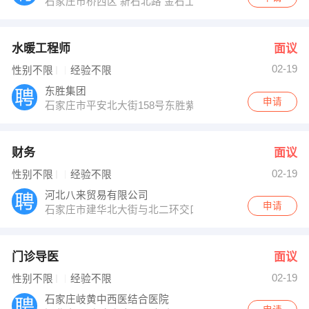
石家庄市桥西区 新石北路 金石工业园 创新大厦 2层
水暖工程师
面议
02-19
性别不限
经验不限
东胜集团
申请
石家庄市平安北大街158号东胜紫晶商务广场1＃楼Ａ座2
财务
面议
02-19
性别不限
经验不限
河北八来贸易有限公司
申请
石家庄市建华北大街与北二环交口泰得国际A座508
门诊导医
面议
02-19
性别不限
经验不限
石家庄岐黄中西医结合医院