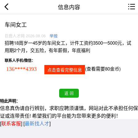
信息内容
车间女工
巨鹿人才网 2026.08.06
举报
招聘18周岁一45岁的车间女工，计件工资约3500一5000元，试
用期2个月，交五险，有年薪假，年底福利
联系人手机/微信：
(查看需要80金币)
136****4393
点击查看完整信息
特此声明：
信息真伪请自行辨别，求职应聘须谨慎，网站对此不承担任何保
证或连带责任! 希望我们的平台能为您带来更多的便利！
[
联系客服
]
[
最新找人才
]