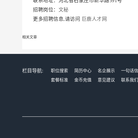
联系地址：河北省石家庄市新华路591号
招聘岗位：
文秘
更多招聘信息,请访问
巨鹿人才网
相关文章
栏目导航:
职位搜索
简历中心
名企展示
一句话
套餐标准
金币充值
意见建议
联系我