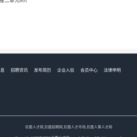
座二单元601
信息
招聘资讯
发布简历
企业入驻
会员中心
法律申明
们
巨鹿人才网,巨鹿招聘网,巨鹿人才市场,巨鹿人事人才网